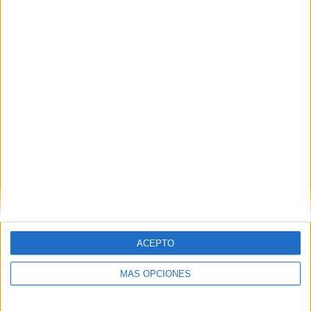
TOTAL
MÁXIMO
TOTAL
2
2
7
COMPETICIONES
VS El Nacional
RIVALES
RANKING POR EQUIPOS
El Nacional
2 (25%)
9 de Octubre
1 (12,5%)
Orense SC
1 (12,5%)
Delfín SC
1 (12,5%)
Guayaquil City
1 (12,5%)
Ver ranking completo
RANKING POR COMPETICIONES
ACEPTO
Copa Ecuador
5 (62,5%)
Liga Pro Serie B
3 (37,5%)
MÁS OPCIONES
Ver ranking completo