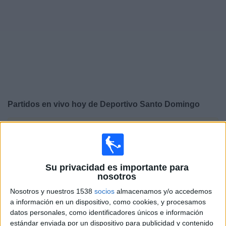
Otros
Deportes
Noticias
Widget
Partidos en vivo hoy de
Deportivo Santo Domingo
×
Deportivo Santo Domingo: En este momento no hay
ningún partido televisado. Puedes consultar el historial
de partidos en TV emitidos anteriormente.
Su privacidad es importante para
nosotros
Miércoles, 8/07/2026
Nosotros y nuestros 1538
socios
almacenamos y/o accedemos
17:30
Copa Ecuador
a información en un dispositivo, como cookies, y procesamos
datos personales, como identificadores únicos e información
Deportivo Santo Domingo
estándar enviada por un dispositivo para publicidad y contenido