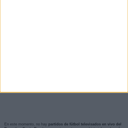
En este momento, no hay
partidos de fútbol televisados en vivo del