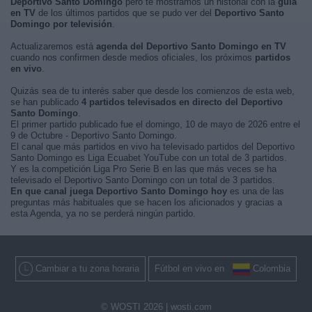
Deportivo Santo Domingo
pero te mostramos un historial con la
guía
en TV
de los últimos partidos que se pudo ver del
Deportivo Santo
Domingo por televisión
.
Actualizaremos está
agenda del Deportivo Santo Domingo en TV
cuando nos confirmen desde medios oficiales, los próximos
partidos
en vivo
.
Quizás sea de tu interés saber que desde los comienzos de esta web,
se han publicado
4 partidos televisados en directo del Deportivo
Santo Domingo
.
El primer partido publicado fue el domingo, 10 de mayo de 2026 entre el
9 de Octubre - Deportivo Santo Domingo.
El canal que más partidos en vivo ha televisado partidos del Deportivo
Santo Domingo es Liga Ecuabet YouTube con un total de 3 partidos.
Y es la competición Liga Pro Serie B en las que más veces se ha
televisado el Deportivo Santo Domingo con un total de 3 partidos.
En que canal juega Deportivo Santo Domingo hoy
es una de las
preguntas más habituales que se hacen los aficionados y gracias a
esta Agenda, ya no se perderá ningún partido.
Cambiar a tu zona horaria
Fútbol en vivo en
Colombia
© WOSTI 2026 |
wosti.com