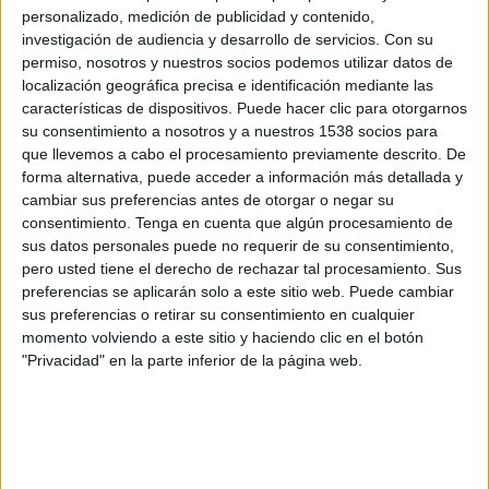
Independiente del Valle
personalizado, medición de publicidad y contenido,
DGO
DSports 1611 (611/1611)
investigación de audiencia y desarrollo de servicios.
Con su
permiso, nosotros y nuestros socios podemos utilizar datos de
localización geográfica precisa e identificación mediante las
Miércoles, 10/06/2026
características de dispositivos. Puede hacer clic para otorgarnos
19:00
Liga Pro Serie B
su consentimiento a nosotros y a nuestros 1538 socios para
que llevemos a cabo el procesamiento previamente descrito. De
El Nacional
forma alternativa, puede acceder a información más detallada y
Deportivo Santo Domingo
cambiar sus preferencias antes de otorgar o negar su
consentimiento.
Tenga en cuenta que algún procesamiento de
Liga Ecuabet YouTube
sus datos personales puede no requerir de su consentimiento,
pero usted tiene el derecho de rechazar tal procesamiento. Sus
Jueves, 14/05/2026
preferencias se aplicarán solo a este sitio web. Puede cambiar
sus preferencias o retirar su consentimiento en cualquier
14:30
Liga Pro Serie B
momento volviendo a este sitio y haciendo clic en el botón
"Privacidad" en la parte inferior de la página web.
Deportivo Santo Domingo
Atlético Fútbol Club
Liga Ecuabet YouTube
Más días