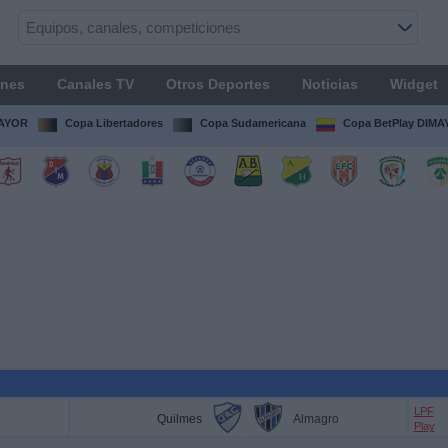
ones
Canales TV
Otros Deportes
Noticias
Widget
MAYOR
Copa Libertadores
Copa Sudamericana
Copa BetPlay DIM
LPF
Quilmes
Almagro
Play