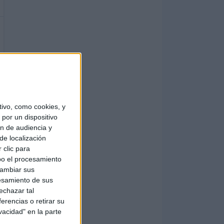
ivo, como cookies, y
por un dispositivo
ón de audiencia y
de localización
 clic para
bo el procesamiento
cambiar sus
esamiento de sus
echazar tal
erencias o retirar su
vacidad" en la parte