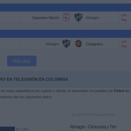
LPF
Deportivo Morón
Almagro
Play
LPF
Almagro
Colegiales
Play
Más días
RO EN TELEVISIÓN EN COLOMBIA
os datos estadísticos de cuándo y dónde se transmiten los partidos de
Fútbol
del
podemos dar los siguientes datos:
ÚLTIMO PARTIDO EN ABIERTO
Almagro - Gimnasia y Tiro
67,14%