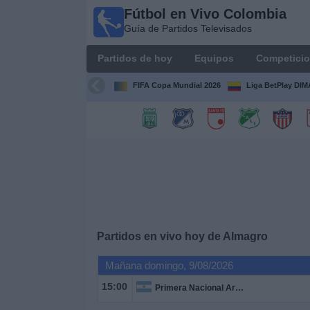
Fútbol en Vivo Colombia
Fútbol en
Guía de Partidos Televisados
Vivo
Colombia
Partidos de hoy
Equipos
Competici
Guía de
Partidos
FIFA Copa Mundial 2026
Liga BetPlay DI
Televisados
Partidos
de
hoy
Equipos
Competiciones
Partidos en vivo hoy de
Almagro
Mañana domingo, 9/08/2026
Canales
TV
15:00
Primera Nacional Argentina