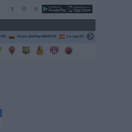
AYOR
Torneo BetPlay DIMAYOR
La Liga EA Sports
Serie A Italiana