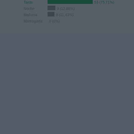
Tarde
53 (75,71%)
Noche
9 (12,86%)
Mañana
8 (11,43%)
Madrugada
0 (0%)