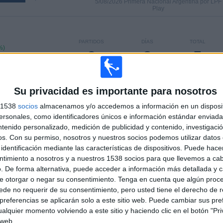
5/08/2026 Primera Nacional Argentina por LPF
Play
PARTIDOS
DÍAS
TOTAL
%)
0
2
5
CONSECUTIVOS
SIN PARTIDO
CANALES TV
DE PAGO
GRATUÍTO
Su privacidad es importante para nosotros
s 1538
socios
almacenamos y/o accedemos a información en un disposit
sonales, como identificadores únicos e información estándar enviada 
ntenido personalizado, medición de publicidad y contenido, investigaci
os.
Con su permiso, nosotros y nuestros socios podemos utilizar datos 
TOTAL
MÁXIMO
TOTAL
4
4
40
identificación mediante las características de dispositivos. Puede hacer
ntimiento a nosotros y a nuestros 1538 socios para que llevemos a ca
COMPETICIONES
VS San Martín
RIVALES
. De forma alternativa, puede acceder a información más detallada y 
Tucumán
e otorgar o negar su consentimiento.
Tenga en cuenta que algún proc
de no requerir de su consentimiento, pero usted tiene el derecho de r
RANKING POR COMPETICIONES
referencias se aplicarán solo a este sitio web. Puede cambiar sus pref
alquier momento volviendo a este sitio y haciendo clic en el botón "Pri
Primera Nacional Argentina
53 (75,71%)
 web.