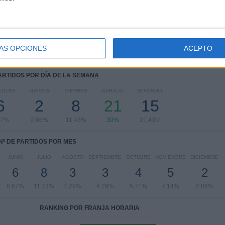
Copa Argentina
10 (14,29%)
Primera B Argentina
6 (8,57%)
Amistoso
1 (1,43%)
Ver ranking completo
ÁS OPCIONES
ACEPTO
PARTIDOS POR DÍA DE LA SEMANA
COLES
JUEVES
VIERNES
SÁBADO
DOMINGO
6
2
8
21
15
57%
2,86%
11,43%
30%
21,43%
Nº DE PARTIDOS POR MES
JUNIO
JULIO
AGOSTO
SEPTIEMBRE
OCTUBRE
NOVIEMBRE
DICIEMBRE
6
8
3
3
4
5
2
8,57%
11,43%
4,29%
4,29%
5,71%
7,14%
2,86%
RANKING POR FRANJA HORARIA