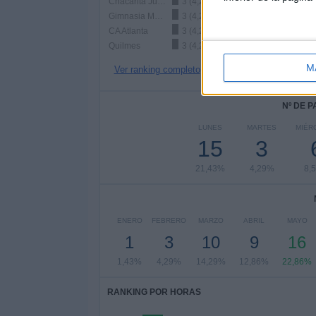
Chacarita Juniors
3 (4,29%)
Gimnasia Mendoza
3 (4,29%)
CA Atlanta
3 (4,29%)
Quilmes
3 (4,29%)
M
Ver ranking completo
Nº DE 
LUNES
MARTES
MIÉR
15
3
21,43%
4,29%
8,
ENERO
FEBRERO
MARZO
ABRIL
MAYO
1
3
10
9
16
1,43%
4,29%
14,29%
12,86%
22,86%
RANKING POR HORAS