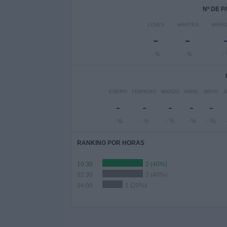
Nº DE 
LUNES
MARTES
MIÉR
-
-
- %
- %
-
ENERO
FEBRERO
MARZO
ABRIL
MAYO
J
-
-
-
-
-
- %
- %
- %
- %
- %
RANKING POR HORAS
10:30
2 (40%)
02:30
2 (40%)
04:00
1 (20%)