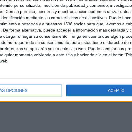
ntenido personalizado, medición de publicidad y contenido, investigaci
PARTIDOS
DÍAS
TOTAL
os.
Con su permiso, nosotros y nuestros socios podemos utilizar datos 
0
698
1
identificación mediante las características de dispositivos. Puede hacer
CONSECUTIVOS
SIN PARTIDO
CANALES TV
ntimiento a nosotros y a nuestros 1538 socios para que llevemos a ca
DE PAGO
GRATUÍTO
. De forma alternativa, puede acceder a información más detallada y 
e otorgar o negar su consentimiento.
Tenga en cuenta que algún proc
de no requerir de su consentimiento, pero usted tiene el derecho de r
TOTAL
MÁXIMO
TOTAL
1
1
5
referencias se aplicarán solo a este sitio web. Puede cambiar sus pref
alquier momento volviendo a este sitio y haciendo clic en el botón "Pri
COMPETICIONES
VS Fiorentina
RIVALES
 web.
Academy
RANKING POR COMPETICIONES
Memorial Paolo Rossi
5 (100%)
ÁS OPCIONES
ACEPTO
Ver ranking completo