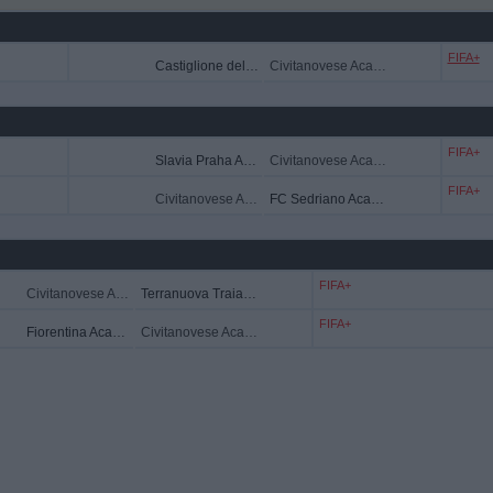
FIFA+
Castiglione del Lago Academy
Civitanovese Academy
FIFA+
Slavia Praha Academy
Civitanovese Academy
FIFA+
Civitanovese Academy
FC Sedriano Academy
FIFA+
Civitanovese Academy
Terranuova Traiana Academy
FIFA+
Fiorentina Academy
Civitanovese Academy