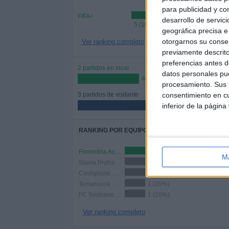
para publicidad y co
FIFA+
desarrollo de servici
5 (100%)
geográfica precisa e 
otorgarnos su conse
Ver ranking completo
previamente descrito
preferencias antes d
2 partidos en local
datos personales pue
40%
procesamiento. Sus p
3 partidos de visitante
consentimiento en cu
inferior de la página
60%
RANKING POR EQUIPOS
Fiorentina Academy
1 (20%)
M
Slavia Praha Academy
1 (20%)
Castiglione del Lago Academy
1 (20%)
Terranuova Traiana Academy
1 (20%)
FC Sedriano Academy
1 (20%)
Ver ranking completo