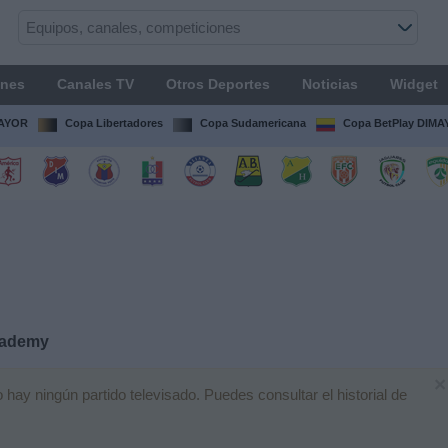
ones
Canales TV
Otros Deportes
Noticias
Widget
MAYOR
Copa Libertadores
Copa Sudamericana
Copa BetPlay DIM
cademy
×
y ningún partido televisado. Puedes consultar el historial de