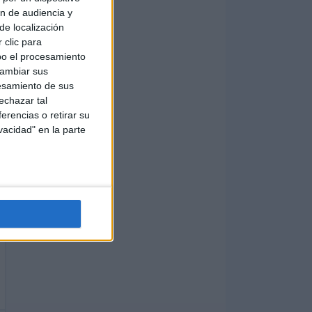
ón de audiencia y
de localización
 clic para
bo el procesamiento
cambiar sus
esamiento de sus
echazar tal
erencias o retirar su
vacidad" en la parte