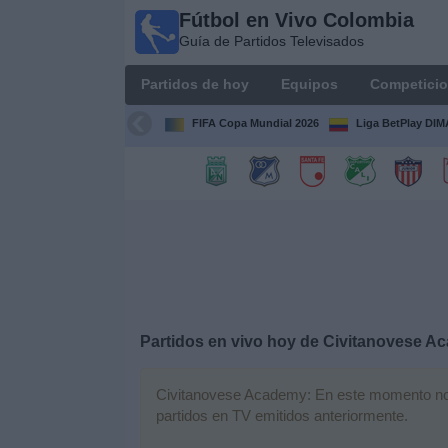
Fútbol en Vivo Colombia
Fútbol en
Guía de Partidos Televisados
Vivo
Colombia
Partidos de hoy
Equipos
Competici
Guía de
Partidos
FIFA Copa Mundial 2026
Liga BetPlay DI
Televisados
Partidos
de
hoy
Equipos
Competiciones
Partidos en vivo hoy de
Civitanovese A
Canales
Civitanovese Academy: En este momento no ha
TV
partidos en TV emitidos anteriormente.