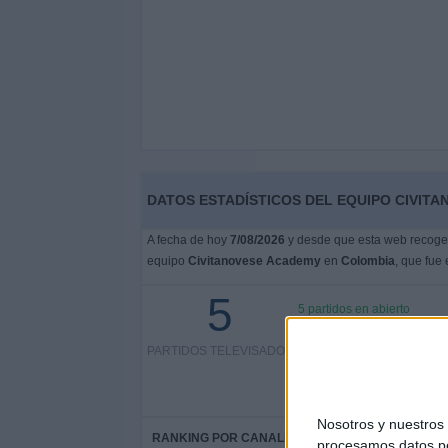
DATOS ESTADÍSTICOS DEL EQUIPO CIVIT
A fecha de hoy
7/08/2026
y desde que esta web recoge l
equipo
Civitanovese Academy
en
Colombia
, que fue 
5
5 partidos en abierto
PARTIDOS TELEVISADOS
100%
0 partidos de pago
0%
Nosotros y nuestro
RANKING POR CANALES
procesamos datos per