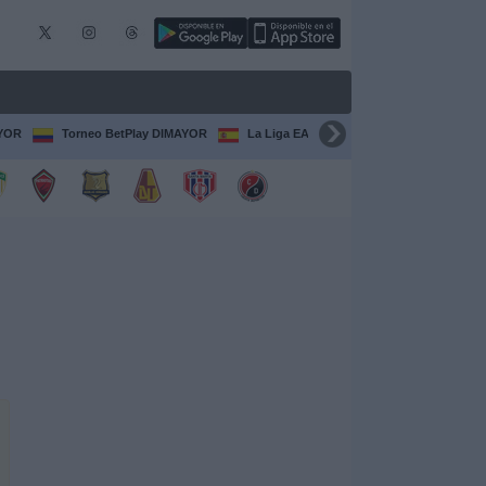
AYOR
Torneo BetPlay DIMAYOR
La Liga EA Sports
Serie A Italiana