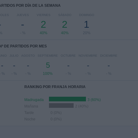
PARTIDOS POR DÍA DE LA SEMANA
COLES
JUEVES
VIERNES
SÁBADO
DOMINGO
-
-
2
2
1
 %
- %
40%
40%
20%
Nº DE PARTIDOS POR MES
UNIO
JULIO
AGOSTO
SEPTIEMBRE
OCTUBRE
NOVIEMBRE
DICIEMBRE
-
-
-
5
-
-
-
- %
- %
- %
100%
- %
- %
- %
RANKING POR FRANJA HORARIA
Madrugada
3 (60%)
Mañana
2 (40%)
Tarde
0 (0%)
Noche
0 (0%)