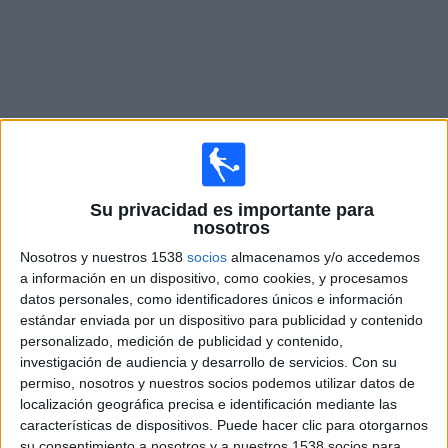
Otros
Deportes
Noticias
Widget
Partidos en vivo hoy de
Chelmsford City
Su privacidad es importante para
nosotros
Lunes, 17/08/2026
Nosotros y nuestros 1538
socios
almacenamos y/o accedemos
a información en un dispositivo, como cookies, y procesamos
13:45
National League South
datos personales, como identificadores únicos e información
estándar enviada por un dispositivo para publicidad y contenido
personalizado, medición de publicidad y contenido,
investigación de audiencia y desarrollo de servicios.
Con su
Chelmsford City
permiso, nosotros y nuestros socios podemos utilizar datos de
Ebbsfleet United
localización geográfica precisa e identificación mediante las
características de dispositivos. Puede hacer clic para otorgarnos
su consentimiento a nosotros y a nuestros 1538 socios para