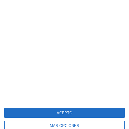
Hornchurch FC
1 (14,29%)
Dorking Wanderers
1 (14,29%)
Dagenham & Redbridge
1 (14,29%)
Braintree Town
1 (14,29%)
Hemel Hempstead Town
1 (14,29%)
Ver ranking completo
RANKING POR COMPETICIONES
National League South
6 (85,71%)
FA Cup
1 (14,29%)
Ver ranking completo
Nº DE PARTIDOS POR DÍA DE LA SEMANA
ACEPTO
LUNES
MARTES
MIÉRCOLES
JUEVES
VIERNES
4
2
-
-
-
MÁS OPCIONES