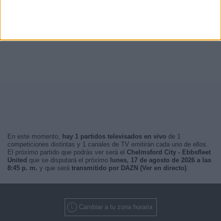
En este momento,
hay 1 partidos televisados en vivo
de 1
competiciones distintas y 1 canales de TV emitirán cada uno de ellos.
El próximo partido que podrás ver será el
Chelmsford City - Ebbsfleet
United
que se disputará el próximo
lunes, 17 de agosto de 2026 a las
8:45 p. m.
y que será
transmitido por DAZN (Ver en directo)
.
Cambiar a tu zona horaria