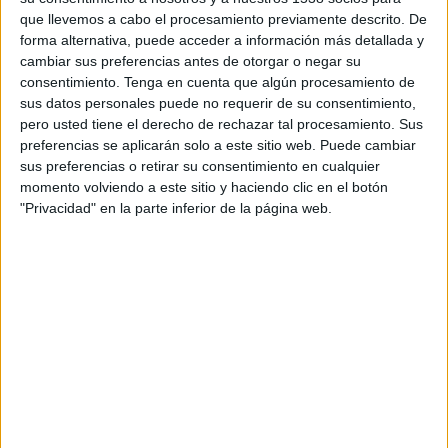
DAZN (Ver en directo)
que llevemos a cabo el procesamiento previamente descrito. De
forma alternativa, puede acceder a información más detallada y
cambiar sus preferencias antes de otorgar o negar su
DATOS ESTADÍSTICOS DEL EQUIPO CHELMSFORD CITY
consentimiento.
Tenga en cuenta que algún procesamiento de
EN TELEVISIÓN EN COLOMBIA
sus datos personales puede no requerir de su consentimiento,
pero usted tiene el derecho de rechazar tal procesamiento. Sus
A fecha de hoy
8/08/2026
y desde que esta web recoge los datos
preferencias se aplicarán solo a este sitio web. Puede cambiar
estadísticos de cuándo y dónde se transmiten los partidos de
Fútbol
del
sus preferencias o retirar su consentimiento en cualquier
equipo
Chelmsford City
en
Colombia
, que fue el
1/11/2025
, podemos dar
momento volviendo a este sitio y haciendo clic en el botón
los siguientes datos:
"Privacidad" en la parte inferior de la página web.
7
PARTIDOS TELEVISADOS
0 partidos en abierto
0%
7 partidos de pago
100%
RANKING POR CANALES