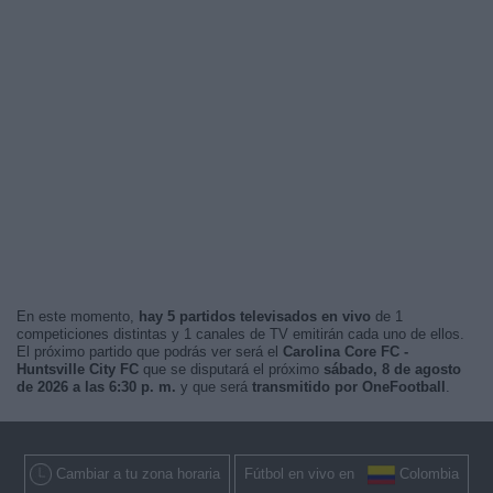
En este momento,
hay 5 partidos televisados en vivo
de 1
competiciones distintas y 1 canales de TV emitirán cada uno de ellos.
El próximo partido que podrás ver será el
Carolina Core FC -
Huntsville City FC
que se disputará el próximo
sábado, 8 de agosto
de 2026 a las 6:30 p. m.
y que será
transmitido por OneFootball
.
Cambiar a tu zona horaria
Fútbol en vivo en
Colombia