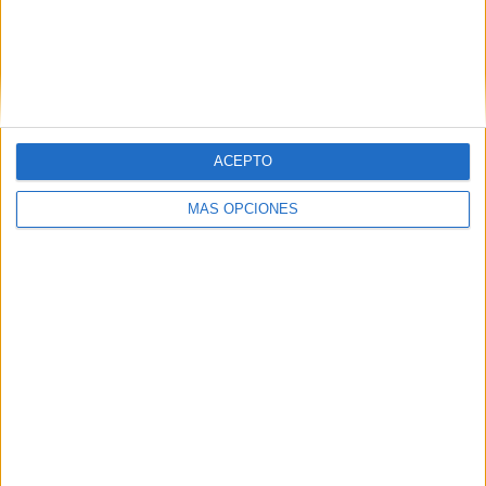
Orlando City B
2 (10,53%)
Huntsville City FC
2 (10,53%)
Chattanooga FC
2 (10,53%)
Inter Miami CF II
2 (10,53%)
Atlanta United 2
2 (10,53%)
Ver ranking completo
ACEPTO
RANKING POR COMPETICIONES
MÁS OPCIONES
MLS Next Pro
18 (94,74%)
US Open Cup
1 (5,26%)
Ver ranking completo
Nº DE PARTIDOS POR DÍA DE LA SEMANA
LUNES
MARTES
MIÉRCOLES
JUEVES
VIERNES
-
-
2
2
1
- %
- %
10,53%
10,53%
5,26%