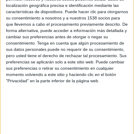
18:30
MLS Next Pro
localización geográfica precisa e identificación mediante las
características de dispositivos. Puede hacer clic para otorgarnos
Carolina Core FC
su consentimiento a nosotros y a nuestros 1538 socios para
FC Cincinnati 2
que llevemos a cabo el procesamiento previamente descrito. De
forma alternativa, puede acceder a información más detallada y
OneFootball
cambiar sus preferencias antes de otorgar o negar su
consentimiento.
Tenga en cuenta que algún procesamiento de
Viernes, 4/09/2026
sus datos personales puede no requerir de su consentimiento,
pero usted tiene el derecho de rechazar tal procesamiento. Sus
17:30
MLS Next Pro
preferencias se aplicarán solo a este sitio web. Puede cambiar
sus preferencias o retirar su consentimiento en cualquier
Carolina Core FC
momento volviendo a este sitio y haciendo clic en el botón
New England Revolution II
"Privacidad" en la parte inferior de la página web.
OneFootball
Más días
DATOS ESTADÍSTICOS DEL EQUIPO CAROLINA CORE FC
EN TELEVISIÓN EN COLOMBIA