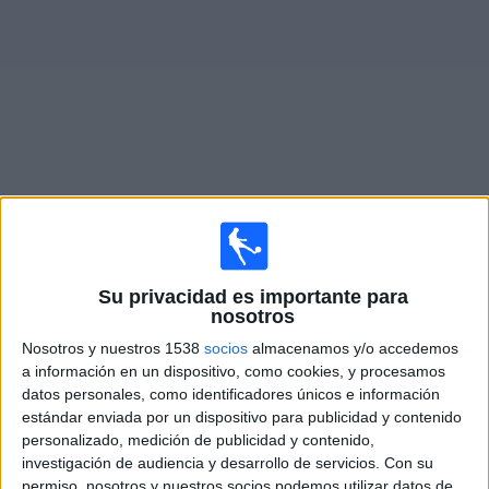
Otros
Deportes
Noticias
Widget
Partidos en vivo hoy de
Carolina Core FC
Sábado, 8/08/2026
Su privacidad es importante para
18:30
MLS Next Pro
nosotros
Nosotros y nuestros 1538
socios
almacenamos y/o accedemos
Carolina Core FC
a información en un dispositivo, como cookies, y procesamos
Huntsville City FC
datos personales, como identificadores únicos e información
OneFootball
estándar enviada por un dispositivo para publicidad y contenido
personalizado, medición de publicidad y contenido,
investigación de audiencia y desarrollo de servicios.
Con su
Sábado, 22/08/2026
permiso, nosotros y nuestros socios podemos utilizar datos de