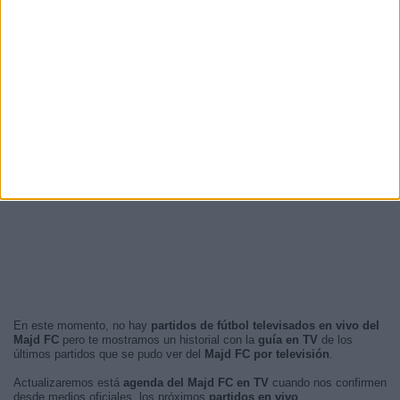
En este momento, no hay
partidos de fútbol televisados en vivo del
Majd FC
pero te mostramos un historial con la
guía en TV
de los
últimos partidos que se pudo ver del
Majd FC por televisión
.
Actualizaremos está
agenda del Majd FC en TV
cuando nos confirmen
desde medios oficiales, los próximos
partidos en vivo
.