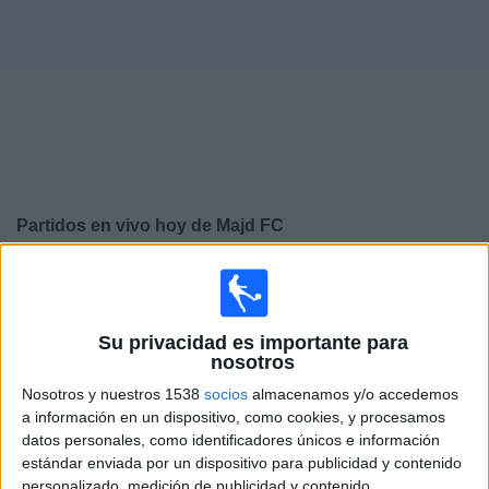
Otros
Deportes
Noticias
Widget
Partidos en vivo hoy de
Majd FC
×
Majd FC: En este momento no hay ningún partido
televisado. Puedes consultar el historial de partidos en
TV emitidos anteriormente.
Su privacidad es importante para
nosotros
Viernes, 22/05/2026
Nosotros y nuestros 1538
socios
almacenamos y/o accedemos
a información en un dispositivo, como cookies, y procesamos
09:10
UAE Division 1
datos personales, como identificadores únicos e información
estándar enviada por un dispositivo para publicidad y contenido
Fujairah FC
personalizado, medición de publicidad y contenido,