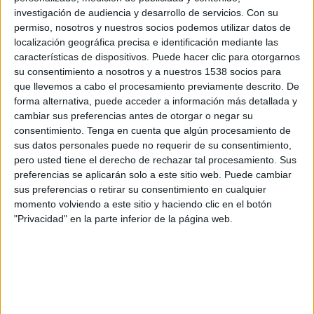
Majd FC
investigación de audiencia y desarrollo de servicios.
Con su
DAZN App Gratis (Ver gratis)
FIFA+
permiso, nosotros y nuestros socios podemos utilizar datos de
localización geográfica precisa e identificación mediante las
características de dispositivos. Puede hacer clic para otorgarnos
Viernes, 15/05/2026
su consentimiento a nosotros y a nuestros 1538 socios para
09:05
UAE Division 1
que llevemos a cabo el procesamiento previamente descrito. De
forma alternativa, puede acceder a información más detallada y
Majd FC
cambiar sus preferencias antes de otorgar o negar su
Al Jazira Al Hamra
consentimiento.
Tenga en cuenta que algún procesamiento de
sus datos personales puede no requerir de su consentimiento,
DAZN App Gratis (Ver gratis)
FIFA+
pero usted tiene el derecho de rechazar tal procesamiento. Sus
preferencias se aplicarán solo a este sitio web. Puede cambiar
Domingo, 3/05/2026
sus preferencias o retirar su consentimiento en cualquier
09:00
momento volviendo a este sitio y haciendo clic en el botón
UAE Division 1
"Privacidad" en la parte inferior de la página web.
Dubai City FC
Majd FC
DAZN App Gratis (Ver gratis)
FIFA+
Más días