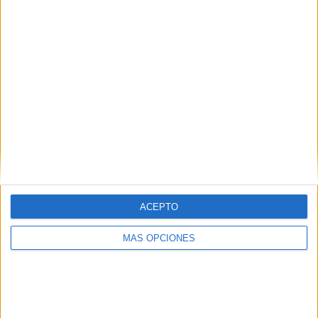
COMPETICIONES
VS Emirates
RIVALES
Club
RANKING POR EQUIPOS
Emirates Club
2 (7,69%)
Gulf United
2 (7,69%)
Al Arabi UAE
2 (7,69%)
Al Ittifaq FC
2 (7,69%)
Al Dhaid
2 (7,69%)
Ver ranking completo
RANKING POR COMPETICIONES
ACEPTO
UAE Division 1
26 (100%)
MÁS OPCIONES
Ver ranking completo
Nº DE PARTIDOS POR DÍA DE LA SEMANA