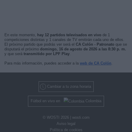
En este momento,
hay 12 partidos televisados en vivo
de 1
competiciones distintas y 1 canales de TV emitirán cada uno de ellos.
El próximo partido que podrás ver será el
CA Colón - Patronato
que se
disputará el próximo
domingo, 16 de agosto de 2026 a las 8:30 p. m.
y que será
transmitido por LPF Play
.
Para más información, puedes acceder a la
web de CA Colón
.
Cambiar a tu zona horaria
Fútbol en vivo en
Colombia
© WOSTI 2026 |
wosti.com
Aviso legal
Política de cookies