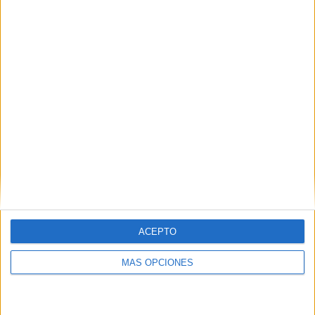
169 partidos de visitante
48,7%
TOTAL
MÁXIMO
TOTAL
10
13
82
COMPETICIONES
VS Rosario
RIVALES
Central
RANKING POR EQUIPOS
Rosario Central
13 (3,75%)
San Lorenzo
12 (3,46%)
Independiente
12 (3,46%)
Unión Santa Fe
12 (3,46%)
Argentinos Juniors
12 (3,46%)
ACEPTO
Ver ranking completo
MÁS OPCIONES
RANKING POR COMPETICIONES
Primera División Argentina
187 (53,89%)