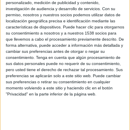
personalizado, medición de publicidad y contenido,
Sábado, 22/08/2026
investigación de audiencia y desarrollo de servicios.
Con su
permiso, nosotros y nuestros socios podemos utilizar datos de
13:30
Primera Nacional Argentina
localización geográfica precisa e identificación mediante las
características de dispositivos. Puede hacer clic para otorgarnos
su consentimiento a nosotros y a nuestros 1538 socios para
que llevemos a cabo el procesamiento previamente descrito. De
San Miguel
forma alternativa, puede acceder a información más detallada y
cambiar sus preferencias antes de otorgar o negar su
CA Colón
consentimiento.
Tenga en cuenta que algún procesamiento de
LPF Play
sus datos personales puede no requerir de su consentimiento,
pero usted tiene el derecho de rechazar tal procesamiento. Sus
Sábado, 29/08/2026
preferencias se aplicarán solo a este sitio web. Puede cambiar
sus preferencias o retirar su consentimiento en cualquier
15:00
Primera Nacional Argentina
momento volviendo a este sitio y haciendo clic en el botón
"Privacidad" en la parte inferior de la página web.
Racing Córdoba
CA Colón
LPF Play