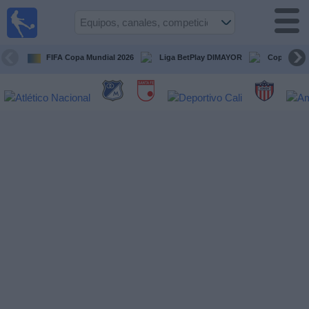
Fútbol en
Vivo
Colombia
FIFA Copa Mundial 2026
Liga BetPlay DIMAYOR
Copa Liber
Guía de
Partidos
Televisados
Partidos
de
hoy
Equipos
Competiciones
Canales
TV