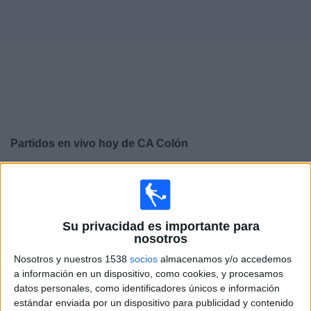
Otros
Deportes
Noticias
Widget
Partidos en vivo hoy de
CA Colón
Domingo, 16/08/2026
13:30
Primera Nacional Argentina
Su privacidad es importante para
nosotros
CA Colón
Nosotros y nuestros 1538
socios
almacenamos y/o accedemos
a información en un dispositivo, como cookies, y procesamos
Patronato
datos personales, como identificadores únicos e información
LPF Play
estándar enviada por un dispositivo para publicidad y contenido