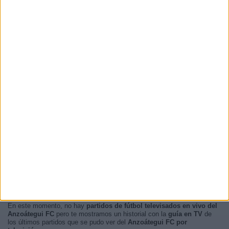
En este momento, no hay
partidos de fútbol televisados en vivo del
Anzoátegui FC
pero te mostramos un historial con la
guía en TV
de
los últimos partidos que se pudo ver del
Anzoátegui FC por