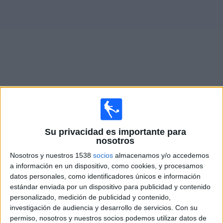
Otros
Deportes
Noticias
Widget
Partidos en vivo hoy de
Anzoátegui FC
Partidos de hoy jueves, 6/08/2026
Su privacidad es importante para
14:30
nosotros
Liga Futve
Nosotros y nuestros 1538
socios
almacenamos y/o accedemos
Rayo Zuliano
a información en un dispositivo, como cookies, y procesamos
Anzoátegui FC
datos personales, como identificadores únicos e información
estándar enviada por un dispositivo para publicidad y contenido
personalizado, medición de publicidad y contenido,
Liga Futve YouTube
LigaFUTVE App
investigación de audiencia y desarrollo de servicios.
Con su
permiso, nosotros y nuestros socios podemos utilizar datos de