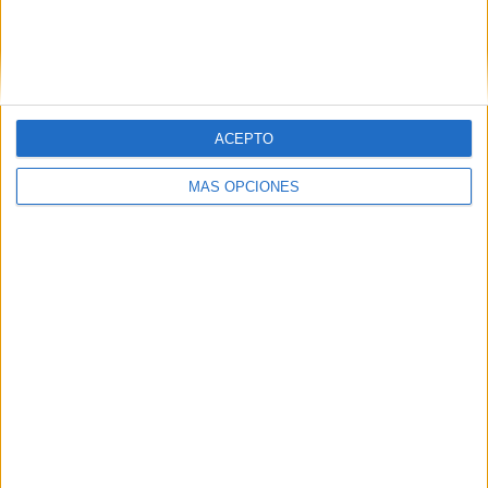
Nº DE PARTIDOS POR DÍA DE LA SEMANA
LUNES
MARTES
MIÉRCOLES
JUEVES
VIERNES
3
1
-
1
3
15%
5%
- %
5%
15%
ACEPTO
SÁBADO
DOMINGO
6
6
MÁS OPCIONES
30%
30%
Nº DE PARTIDOS POR MES
ENERO
FEBRERO
MARZO
ABRIL
MAYO
JUNIO
JULIO
AGOSTO
1
3
5
4
1
-
1
-
5%
15%
25%
20%
5%
- %
5%
- %
SEPTIEMBRE
OCTUBRE
NOVIEMBRE
DICIEMBRE
-
1
4
-
- %
5%
20%
- %