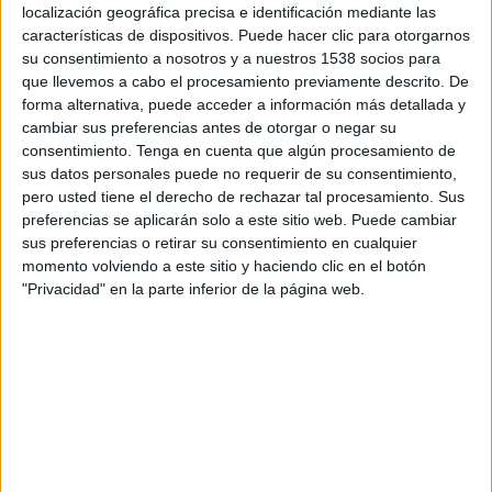
localización geográfica precisa e identificación mediante las
DATOS ESTADÍSTICOS DEL EQUIPO ANZOÁTEGUI FC EN
características de dispositivos. Puede hacer clic para otorgarnos
TELEVISIÓN EN COLOMBIA
su consentimiento a nosotros y a nuestros 1538 socios para
que llevemos a cabo el procesamiento previamente descrito. De
A fecha de hoy
6/08/2026
y desde que esta web recoge los datos
forma alternativa, puede acceder a información más detallada y
estadísticos de cuándo y dónde se transmiten los partidos de
Fútbol
del
cambiar sus preferencias antes de otorgar o negar su
equipo
Anzoátegui FC
en
Colombia
, que fue el
16/10/2022
, podemos dar
consentimiento.
Tenga en cuenta que algún procesamiento de
los siguientes datos:
sus datos personales puede no requerir de su consentimiento,
20
pero usted tiene el derecho de rechazar tal procesamiento. Sus
preferencias se aplicarán solo a este sitio web. Puede cambiar
sus preferencias o retirar su consentimiento en cualquier
PARTIDOS TELEVISADOS
momento volviendo a este sitio y haciendo clic en el botón
19 partidos en abierto
"Privacidad" en la parte inferior de la página web.
95%
1 partidos de pago
5%
ÚLTIMO PARTIDO EN ABIERTO
Anzoátegui FC - Deportivo Táchira
31/07/2026 Liga Futve por Liga Futve YouTube, LigaFUTVE App