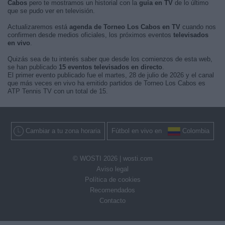
Cabos
pero te mostramos un historial con la
guía en TV
de lo último
que se pudo ver en televisión.
Actualizaremos está
agenda de Torneo Los Cabos en TV
cuando nos
confirmen desde medios oficiales, los próximos eventos
televisados
en vivo
.
Quizás sea de tu interés saber que desde los comienzos de esta web,
se han publicado
15 eventos televisados en directo
.
El primer evento publicado fue el martes, 28 de julio de 2026 y el canal
que más veces en vivo ha emitido partidos de Torneo Los Cabos es
ATP Tennis TV con un total de 15.
Cambiar a tu zona horaria
Fútbol en vivo en
Colombia
© WOSTI 2026 |
wosti.com
Aviso legal
Política de cookies
Recomendados
Contacto