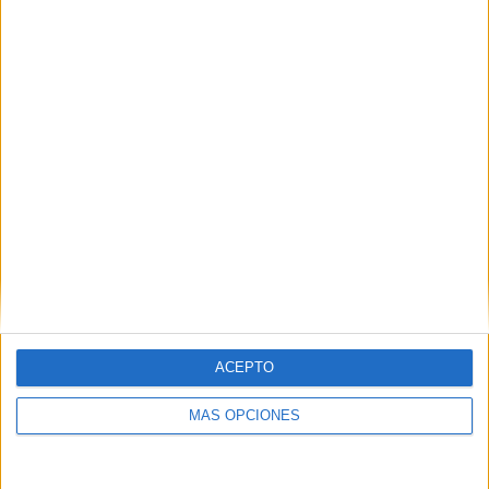
ATP Tennis TV
95 (100%)
Star+
32 (33,68%)
Disney+ Premium
31 (32,63%)
TyC Sports Internacional
15 (15,79%)
Ver ranking completo
MEDIA
DÍAS
TOTAL
1,8
1845
4
CANALES POR
SIN PARTIDO
CANALES TV
PARTIDO
GRATUÍTO
4 Canales de pago
100%
0 Canales en abierto
ACEPTO
0%
MÁS OPCIONES
TOTAL
TOTAL
87
4
Total equipos
CANALES