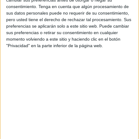
21:40
Torneo Los Cabos
consentimiento.
Tenga en cuenta que algún procesamiento de
Semifinal 1
sus datos personales puede no requerir de su consentimiento,
ATP 250
pero usted tiene el derecho de rechazar tal procesamiento. Sus
preferencias se aplicarán solo a este sitio web. Puede cambiar
C. Wong
sus preferencias o retirar su consentimiento en cualquier
A. Gea
momento volviendo a este sitio y haciendo clic en el botón
"Privacidad" en la parte inferior de la página web.
ATP Tennis TV
Disney+ Premium
TyC Sports Internacional
Jueves, 30/07/2026
20:05
Torneo Los Cabos
1/4 de Final
F. Cerúndolo
A. Gea
ATP Tennis TV
Disney+ Premium
TyC Sports Internacional
23:10
Torneo Los Cabos
1/4 de Final