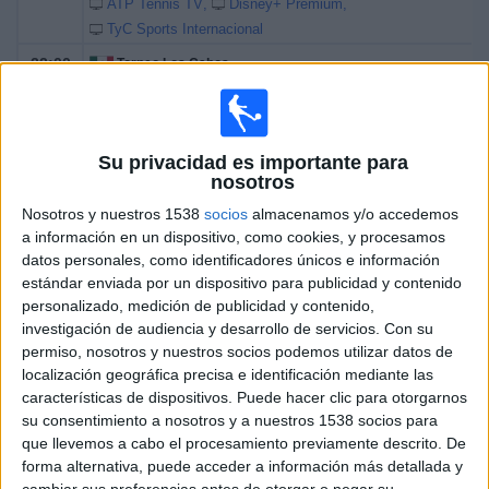
ATP Tennis TV
Disney+ Premium
TyC Sports Internacional
22:00
Torneo Los Cabos
Final
ATP 250
A. Gea
Su privacidad es importante para
nosotros
D. Shapovalov
ATP Tennis TV
Disney+ Premium
Nosotros y nuestros 1538
socios
almacenamos y/o accedemos
TyC Sports Internacional
a información en un dispositivo, como cookies, y procesamos
datos personales, como identificadores únicos e información
estándar enviada por un dispositivo para publicidad y contenido
Viernes, 31/07/2026
personalizado, medición de publicidad y contenido,
01:05
Torneo Los Cabos
investigación de audiencia y desarrollo de servicios.
Con su
1/4 de Final
permiso, nosotros y nuestros socios podemos utilizar datos de
localización geográfica precisa e identificación mediante las
C. Norrie
características de dispositivos. Puede hacer clic para otorgarnos
B. Tomic
su consentimiento a nosotros y a nuestros 1538 socios para
que llevemos a cabo el procesamiento previamente descrito. De
ATP Tennis TV
Disney+ Premium
forma alternativa, puede acceder a información más detallada y
TyC Sports Internacional
cambiar sus preferencias antes de otorgar o negar su