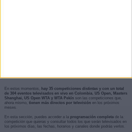
En estos momentos,
hay 35 competiciones distintas y con un total
de 304 eventos televisados en vivo en Colombia. US Open, Masters
Shanghai, US Open WTA y WTA Pekín
son las competiciones que,
ahora mismo,
tienen más directos por televisión
en los próximos
meses.
En esta sección, puedes acceder a la
programación completa
de la
competición que quieras y consultar todos los que serán televisados en
los próximos días, las fechas, horarios y canales donde podrás verlos.