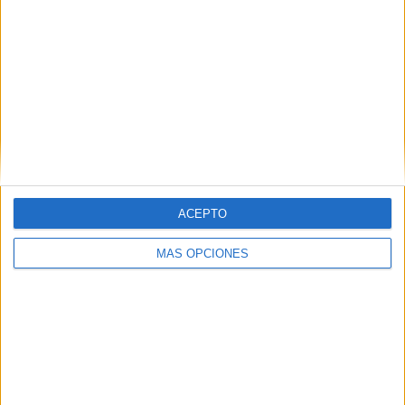
WTA Torneo de Chennai (8)
WTA Torneo de Guadalajara (8)
WTA Torneo de Guangzhou (8)
WTA Torneo de Hong Kong (8)
ACEPTO
WTA Torneo de Monterrey (8)
MÁS OPCIONES
WTA Torneo de Ningbo (8)
WTA Torneo de Osaka (8)
WTA Torneo de Sao Paulo (8)