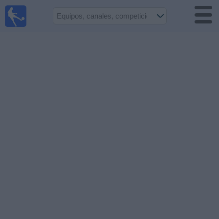
Fútbol en
Vivo
Colombia
Guía de
Partidos
Televisados
Partidos
de
hoy
Equipos
Competiciones
Canales
TV