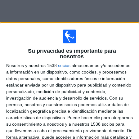
Otros
Deportes
Noticias
Competiciones de
Tenis
en TV
Widget
Su privacidad es importante para
ATP Finals (9)
nosotros
Nosotros y nuestros 1538
socios
almacenamos y/o accedemos
Laver Cup (1)
a información en un dispositivo, como cookies, y procesamos
datos personales, como identificadores únicos e información
estándar enviada por un dispositivo para publicidad y contenido
Masters Canadá (9)
personalizado, medición de publicidad y contenido,
investigación de audiencia y desarrollo de servicios.
Con su
Masters Cincinnati (11)
permiso, nosotros y nuestros socios podemos utilizar datos de
localización geográfica precisa e identificación mediante las
características de dispositivos. Puede hacer clic para otorgarnos
Masters París (8)
su consentimiento a nosotros y a nuestros 1538 socios para
que llevemos a cabo el procesamiento previamente descrito. De
Masters Shanghai (13)
forma alternativa, puede acceder a información más detallada y