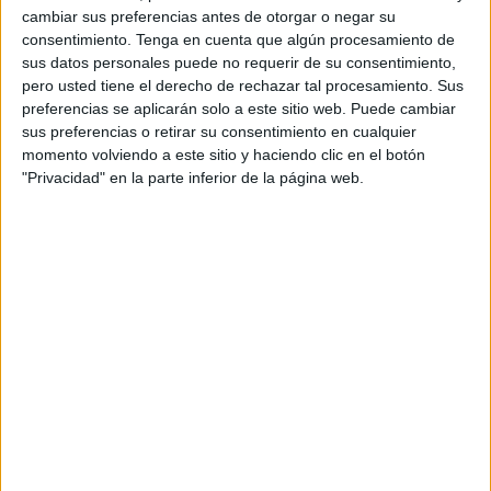
cambiar sus preferencias antes de otorgar o negar su
consentimiento.
Tenga en cuenta que algún procesamiento de
Torneo de Almaty (8)
sus datos personales puede no requerir de su consentimiento,
pero usted tiene el derecho de rechazar tal procesamiento. Sus
Torneo de Basilea (8)
preferencias se aplicarán solo a este sitio web. Puede cambiar
sus preferencias o retirar su consentimiento en cualquier
momento volviendo a este sitio y haciendo clic en el botón
Torneo de Bruselas (8)
"Privacidad" en la parte inferior de la página web.
Torneo de Chengdú (8)
Torneo de Estocolmo (8)
Torneo de Hangzhou (8)
Torneo de Lyon (8)
Torneo de Pekín (9)