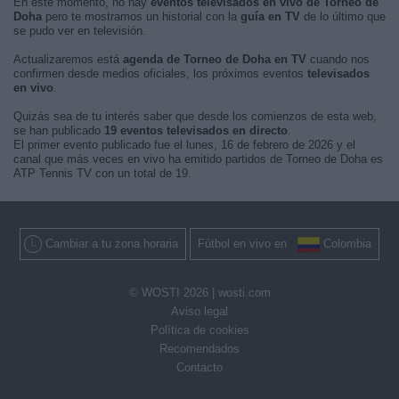
En este momento, no hay
eventos televisados en vivo de Torneo de
Doha
pero te mostramos un historial con la
guía en TV
de lo último que
se pudo ver en televisión.
Actualizaremos está
agenda de Torneo de Doha en TV
cuando nos
confirmen desde medios oficiales, los próximos eventos
televisados
en vivo
.
Quizás sea de tu interés saber que desde los comienzos de esta web,
se han publicado
19 eventos televisados en directo
.
El primer evento publicado fue el lunes, 16 de febrero de 2026 y el
canal que más veces en vivo ha emitido partidos de Torneo de Doha es
ATP Tennis TV con un total de 19.
Cambiar a tu zona horaria
Fútbol en vivo en
Colombia
© WOSTI 2026 |
wosti.com
Aviso legal
Política de cookies
Recomendados
Contacto