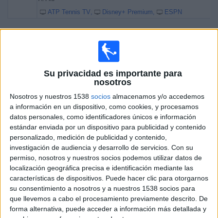
ATP Tennis TV
Disney+ Premium
ESPN
Viernes, 20/02/2026
10:40
Torneo de Doha
Semifinal 1
Su privacidad es importante para
ATP 500
nosotros
C. Alcaraz
Nosotros y nuestros 1538
socios
almacenamos y/o accedemos
A. Rublev
a información en un dispositivo, como cookies, y procesamos
datos personales, como identificadores únicos e información
ATP Tennis TV
Disney+ Premium
ESPN
estándar enviada por un dispositivo para publicidad y contenido
13:10
Torneo de Doha
personalizado, medición de publicidad y contenido,
Semifinal 2
investigación de audiencia y desarrollo de servicios.
Con su
ATP 500
permiso, nosotros y nuestros socios podemos utilizar datos de
localización geográfica precisa e identificación mediante las
A. Fils
características de dispositivos. Puede hacer clic para otorgarnos
J. Mensik
su consentimiento a nosotros y a nuestros 1538 socios para
ATP Tennis TV
Disney+ Premium
ESPN
que llevemos a cabo el procesamiento previamente descrito. De
forma alternativa, puede acceder a información más detallada y