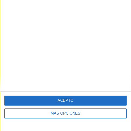
ATP Tennis TV
114 (100%)
Star+
38 (33,33%)
Disney+ Premium
38 (33,33%)
ESPN
19 (16,67%)
Ver ranking completo
MEDIA
DÍAS
TOTAL
1,8
1977
4
CANALES POR
SIN PARTIDO
CANALES TV
PARTIDO
GRATUÍTO
4 Canales de pago
100%
ACEPTO
0 Canales en abierto
0%
MÁS OPCIONES
TOTAL
TOTAL
82
4