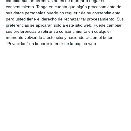
cambiar sus preferencias antes de otorgar o negar su
Jueves, 19/02/2026
consentimiento.
Tenga en cuenta que algún procesamiento de
06:15
Torneo de Doha
sus datos personales puede no requerir de su consentimiento,
1/4 de Final
pero usted tiene el derecho de rechazar tal procesamiento. Sus
preferencias se aplicarán solo a este sitio web. Puede cambiar
S. Tsitsipas
sus preferencias o retirar su consentimiento en cualquier
A. Rublev
momento volviendo a este sitio y haciendo clic en el botón
"Privacidad" en la parte inferior de la página web.
ATP Tennis TV
Disney+ Premium
ESPN
08:10
Torneo de Doha
1/4 de Final
J. Lehecka
A. Fils
ATP Tennis TV
Disney+ Premium
ESPN
10:40
Torneo de Doha
1/4 de Final
C. Alcaraz
K. Khachanov
ATP Tennis TV
Disney+ Premium
ESPN