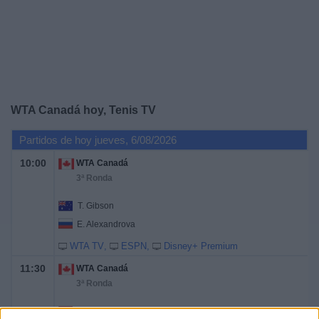
Otros
Deportes
Noticias
Widget
WTA Canadá hoy, Tenis TV
Partidos de hoy jueves, 6/08/2026
10:00
WTA Canadá
3ª Ronda
T. Gibson
E. Alexandrova
WTA TV
ESPN
Disney+ Premium
11:30
WTA Canadá
3ª Ronda
V. Golubic