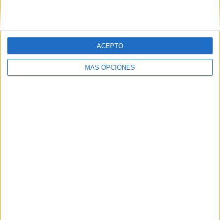
0%
TOTAL
TOTAL
114
4
Total equipos
CANALES
ACEPTO
Ranking equipos por nº de partidos
MÁS OPCIONES
J. Pegula
15 (8,67%)
C. Gauff
14 (8,09%)
A. Sabalenka
11 (6,36%)
I. Swiatek
10 (5,78%)
B. Andreescu
10 (5,78%)
Ver ranking completo
Ranking equipos por nº de partidos en abierto
Ver ranking completo