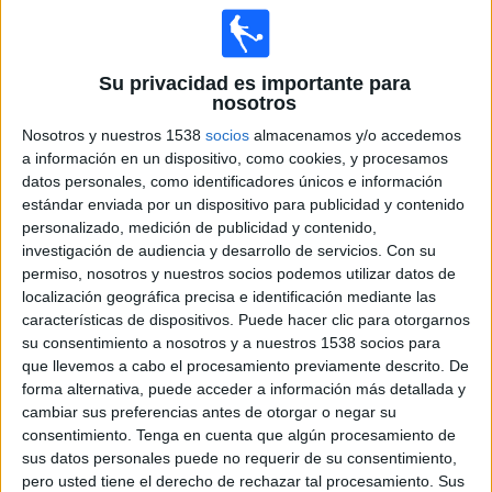
I. Swiatek
WTA TV
ESPN
Disney+ Premium
Su privacidad es importante para
13:00
WTA Canadá
nosotros
3ª Ronda
Nosotros y nuestros 1538
socios
almacenamos y/o accedemos
J. Pegula
a información en un dispositivo, como cookies, y procesamos
K. Rakhimova
datos personales, como identificadores únicos e información
estándar enviada por un dispositivo para publicidad y contenido
WTA TV
ESPN
Disney+ Premium
personalizado, medición de publicidad y contenido,
18:00
WTA Canadá
investigación de audiencia y desarrollo de servicios.
Con su
3ª Ronda
permiso, nosotros y nuestros socios podemos utilizar datos de
localización geográfica precisa e identificación mediante las
A. Sabalenka
características de dispositivos. Puede hacer clic para otorgarnos
su consentimiento a nosotros y a nuestros 1538 socios para
S. Zhang
que llevemos a cabo el procesamiento previamente descrito. De
WTA TV
ESPN
Disney+ Premium
forma alternativa, puede acceder a información más detallada y
cambiar sus preferencias antes de otorgar o negar su
Mañana viernes, 7/08/2026
consentimiento.
Tenga en cuenta que algún procesamiento de
sus datos personales puede no requerir de su consentimiento,
10:00
WTA Canadá
pero usted tiene el derecho de rechazar tal procesamiento. Sus