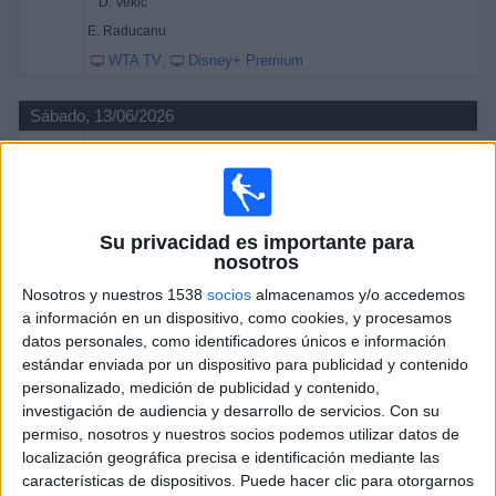
D. Vekic
E. Raducanu
WTA TV
Disney+ Premium
Sábado, 13/06/2026
06:35
WTA Torneo de Londres
1/4 de Final
Su privacidad es importante para
nosotros
E. Raducanu
Nosotros y nuestros 1538
socios
almacenamos y/o accedemos
K. Rakhimova
a información en un dispositivo, como cookies, y procesamos
WTA TV
Disney+ Premium
datos personales, como identificadores únicos e información
estándar enviada por un dispositivo para publicidad y contenido
08:55
WTA Torneo de Londres
personalizado, medición de publicidad y contenido,
Semifinal 1
investigación de audiencia y desarrollo de servicios.
Con su
WTA 500
permiso, nosotros y nuestros socios podemos utilizar datos de
localización geográfica precisa e identificación mediante las
características de dispositivos. Puede hacer clic para otorgarnos
K. Boulter