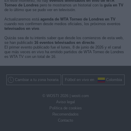
En este momento, no hay
eventos televisados en vivo de WTA
Torneo de Londres
pero te mostramos un historial con la
guía en TV
de lo último que se pudo ver en televisión.
Actualizaremos está
agenda de WTA Torneo de Londres en TV
cuando nos confirmen desde medios oficiales, los próximos eventos
televisados en vivo
.
Quizás sea de tu interés saber que desde los comienzos de esta web,
se han publicado
16 eventos televisados en directo
.
El primer evento publicado fue el lunes, 8 de junio de 2026 y el canal
que más veces en vivo ha emitido partidos de WTA Torneo de Londres
es WTA TV con un total de 16.
Cambiar a tu zona horaria
Fútbol en vivo en
Colombia
© WOSTI 2026 |
wosti.com
Aviso legal
Política de cookies
Recomendados
Contacto