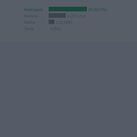
Madrugada
20 (62,5%)
Mañana
9 (28,12%)
Noche
3 (9,38%)
Tarde
0 (0%)