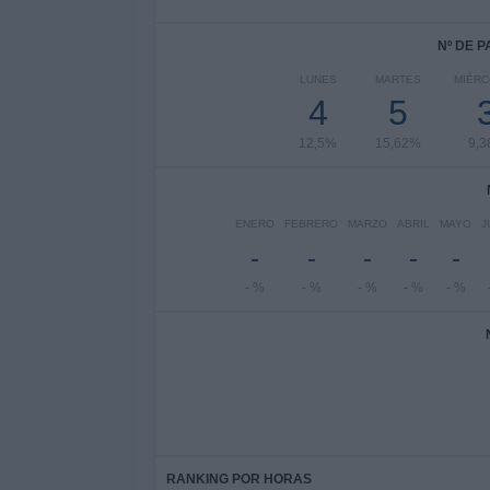
Nº DE 
LUNES
MARTES
MIÉR
4
5
12,5%
15,62%
9,
ENERO
FEBRERO
MARZO
ABRIL
MAYO
J
-
-
-
-
-
- %
- %
- %
- %
- %
RANKING POR HORAS