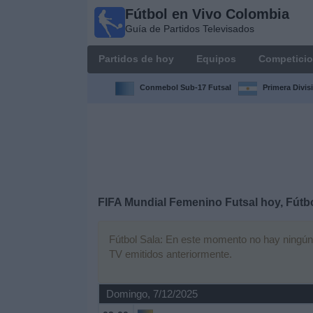
Fútbol en Vivo Colombia
Fútbol en
Guía de Partidos Televisados
Vivo
Colombia
Partidos de hoy
Equipos
Competici
Guía de
Partidos
Conmebol Sub-17 Futsal
Primera Divis
Televisados
Partidos
de
hoy
Equipos
FIFA Mundial Femenino Futsal hoy, Fútb
Competiciones
Fútbol Sala: En este momento no hay ningún p
TV emitidos anteriormente.
Canales
TV
Domingo, 7/12/2025