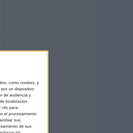
ivo, como cookies, y
por un dispositivo
ón de audiencia y
de localización
 clic para
bo el procesamiento
cambiar sus
esamiento de sus
echazar tal