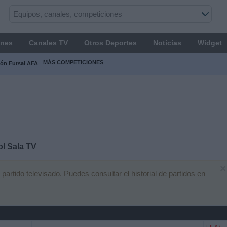
ones
Canales TV
Otros Deportes
Noticias
Widget
MÁS COMPETICIONES
ión Futsal AFA
ol Sala TV
×
artido televisado. Puedes consultar el historial de partidos en