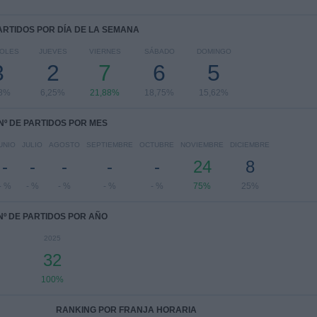
PARTIDOS POR DÍA DE LA SEMANA
COLES
JUEVES
VIERNES
SÁBADO
DOMINGO
3
2
7
6
5
38%
6,25%
21,88%
18,75%
15,62%
Nº DE PARTIDOS POR MES
UNIO
JULIO
AGOSTO
SEPTIEMBRE
OCTUBRE
NOVIEMBRE
DICIEMBRE
-
-
-
-
-
24
8
- %
- %
- %
- %
- %
75%
25%
Nº DE PARTIDOS POR AÑO
2025
32
100%
RANKING POR FRANJA HORARIA