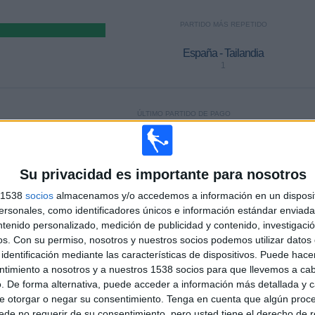
PARTIDO MÁS REPETIDO
España - Tailandia
1
ÚLTIMO PARTIDO DE PAGO
-
FIFA+
- por
Su privacidad es importante para nosotros
s 1538
socios
almacenamos y/o accedemos a información en un disposit
MEDIA
DÍAS
TOTAL
sonales, como identificadores únicos e información estándar enviada 
1
245
1
ntenido personalizado, medición de publicidad y contenido, investigaci
os.
Con su permiso, nosotros y nuestros socios podemos utilizar datos 
CANALES POR
SIN PARTIDO
CANALES TV
PARTIDO
GRATUÍTO
identificación mediante las características de dispositivos. Puede hacer
ntimiento a nosotros y a nuestros 1538 socios para que llevemos a ca
. De forma alternativa, puede acceder a información más detallada y 
TOTAL
TOTAL
e otorgar o negar su consentimiento.
Tenga en cuenta que algún proc
16
1
de no requerir de su consentimiento, pero usted tiene el derecho de r